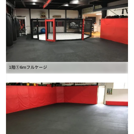
1階①6ｍフルケージ