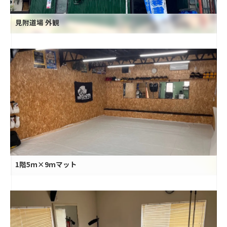
見附道場 外観
1階5ｍ×9ｍマット