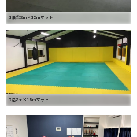
1階②8ｍ×12ｍマット
2階8ｍ×16ｍマット