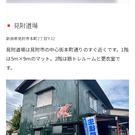
見附道場
新潟県見附市本町2丁目9-12
見附道場は見附市の中心街本町通りのすぐ近くです。1階
は5ｍ×9ｍのマット。2階は筋トレルームと更衣室で
す。