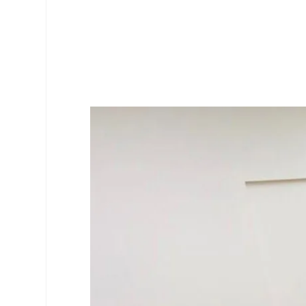
FI
CO