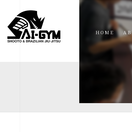
HOME
AB
IN
FA
FI
AC
ME
SP