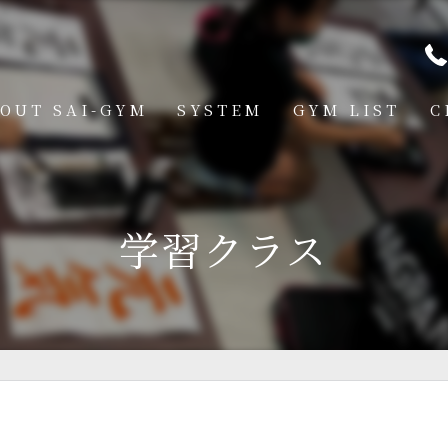
OUT SAI-GYM
SYSTEM
GYM LIST
C
STRUCTOR
燕道場
Q
見附道場
学習クラス
GHTER
CESS
MBER VOICE
ONSOR SHIP