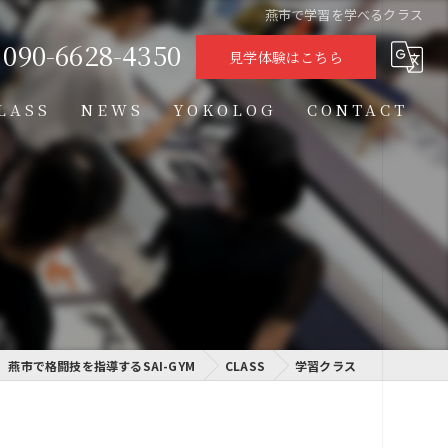
燕市で学習を学べるクラス
090-6628-4350
見学体験はこちら
LASS
NEWS
YOKOLOG
CONTACT
タイムテーブル
スケジュール
格闘技クラス
学習クラス
通信制高校学習センター
燕市で格闘技を指導するSAI-GYM
CLASS
学習クラス