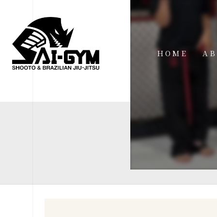
HOME
AB
IN
FA
FI
AC
ME
SP