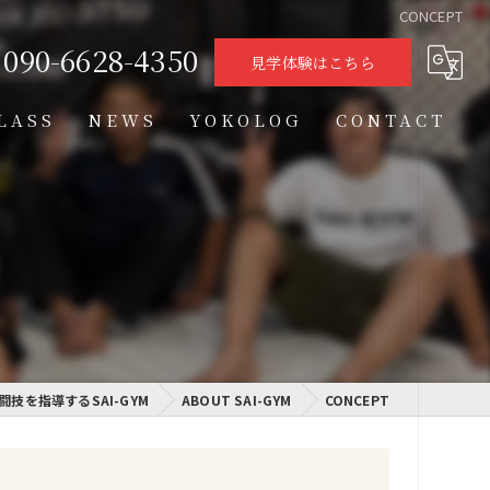
CONCEPT
090-6628-4350
見学体験はこちら
LASS
NEWS
YOKOLOG
CONTACT
タイムテーブル
スケジュール
格闘技クラス
学習クラス
闘技を指導するSAI-GYM
通信制高校学習センター
ABOUT SAI-GYM
CONCEPT