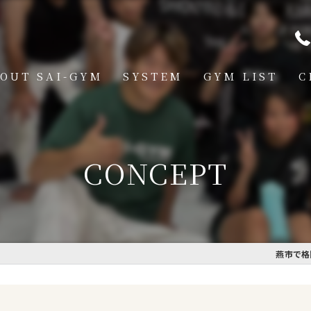
OUT SAI-GYM
SYSTEM
GYM LIST
C
STRUCTOR
燕道場
Q
見附道場
CONCEPT
GHTER
CESS
MBER VOICE
燕市で格
ONSOR SHIP