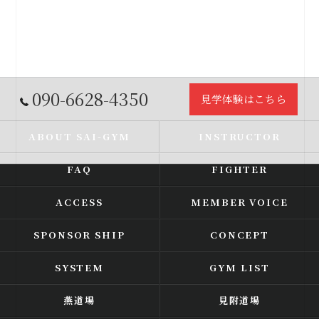
090-6628-4350
見学体験はこちら
ABOUT SAI-GYM
INSTRUCTOR
FAQ
FIGHTER
ACCESS
MEMBER VOICE
SPONSOR SHIP
CONCEPT
SYSTEM
GYM LIST
燕道場
見附道場