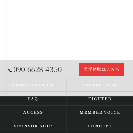
090-6628-4350
見学体験はこちら
ABOUT SAI-GYM
INSTRUCTOR
FAQ
FIGHTER
ACCESS
MEMBER VOICE
SPONSOR SHIP
CONCEPT