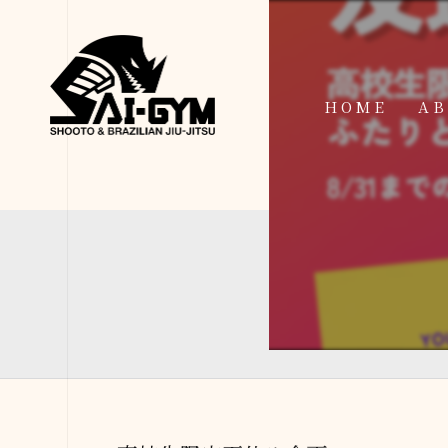
HOME
AB
IN
FA
FI
AC
ME
SP
FI