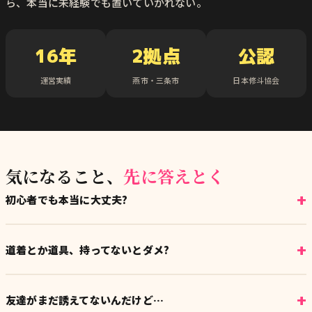
ら、本当に未経験でも置いていかれない。
16年
2拠点
公認
運営実績
燕市・三条市
日本修斗協会
気になること、
先に答えとく
+
初心者でも本当に大丈夫?
全然OK。白帯(初心者)だけのクラスもあるから、経験者に混ざって
不安になることもないよ。
+
道着とか道具、持ってないとダメ?
体験のときは普段着で大丈夫。道着が必要な場合もこちらで貸し出
せるから、手ぶらで来てOK。
+
友達がまだ誘えてないんだけど…