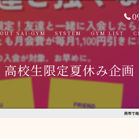
0
OUT SAI-GYM
SYSTEM
GYM LIST
C
STRUCTOR
燕道場
高校生限定夏休み企画
Q
見附道場
GHTER
CESS
MBER VOICE
燕市で格
ONSOR SHIP
GHT SUPPORT