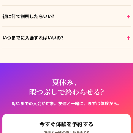
一人で体験に来ても問題なし。後から友達を連れてきて一緒に入会
すれば、その時点で割引が適用できるよ。
+
親に何て説明したらいい?
「友達と一緒に行く総合格闘技の体験」って伝えれば十分。気にな
る場合は保護者の方からの問い合わせも歓迎してるよ。
+
いつまでに入会すればいいの?
この割引は8/31までに入会した人が対象。月謝の割引自体は在籍中
ずっと続くよ。
夏休み、
暇つぶしで終わらせる?
8/31までの入会が対象。友達と一緒に、まずは体験から。
今すぐ体験を予約する
友達と一緒の申し込みもOK