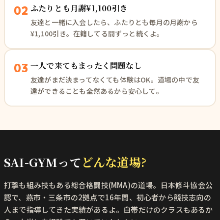
ふたりとも月謝¥1,100引き
02
友達と一緒に入会したら、ふたりとも毎月の月謝から
¥1,100引き。在籍してる間ずっと続くよ。
一人で来てもまったく問題なし
03
友達がまだ決まってなくても体験はOK。道場の中で友
達ができることも全然あるから安心して。
SAI-GYMって
どんな道場?
打撃も組み技もある総合格闘技(MMA)の道場。日本修斗協会公
認で、燕市・三条市の2拠点で16年間、初心者から競技志向の
人まで指導してきた実績があるよ。白帯だけのクラスもあるか