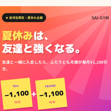
SAI-GYM
★ 高校生限定・夏休み企画
夏休み
は、
友達と強くなる。
友達と一緒に入会したら、ふたりとも月謝が毎月¥1,100引
き。
FRIEND
YOU
−1,100
−1,100
+
円/月
円/月