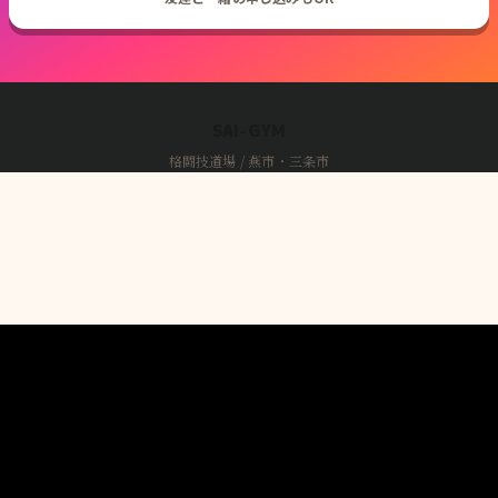
SAI-GYM
格闘技道場 / 燕市・三条市