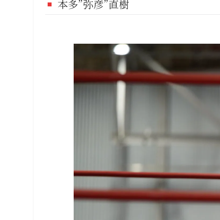
本多”弥彦”直樹
FI
CO