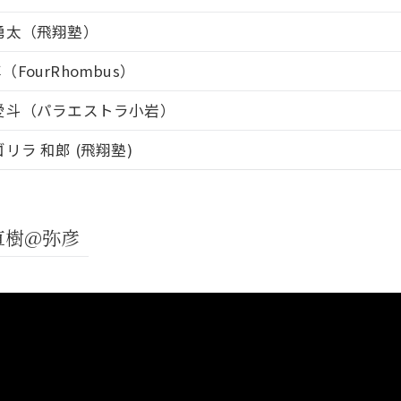
勇太（飛翔塾）
FourRhombus）
愛斗（パラエストラ小岩）
リラ 和郎 (飛翔塾)
多直樹@弥彦