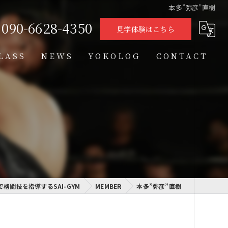
本多”弥彦”直樹
090-6628-4350
見学体験はこちら
LASS
NEWS
YOKOLOG
CONTACT
タイムテーブル
スケジュール
格闘技クラス
学習クラス
で格闘技を指導するSAI-GYM
通信制高校学習センター
MEMBER
本多”弥彦”直樹