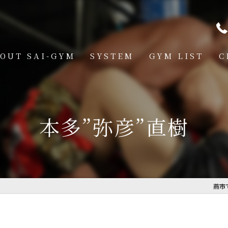
OUT SAI-GYM
SYSTEM
GYM LIST
C
STRUCTOR
燕道場
Q
見附道場
本多”弥彦”直樹
GHTER
CESS
MBER VOICE
燕市
ONSOR SHIP