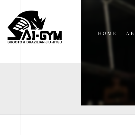
HOME
AB
IN
FA
FI
AC
ME
SP