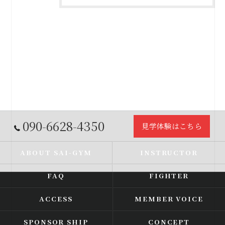
090-6628-4350
見学体験はこちら
ABOUT SAI-GYM
INSTRUCTOR
FAQ
FIGHTER
ACCESS
MEMBER VOICE
SPONSOR SHIP
CONCEPT