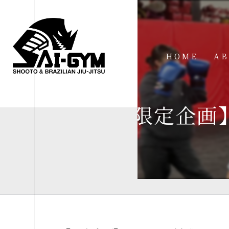
HOME
AB
IN
【限定企画】
FA
FI
AC
ME
SP