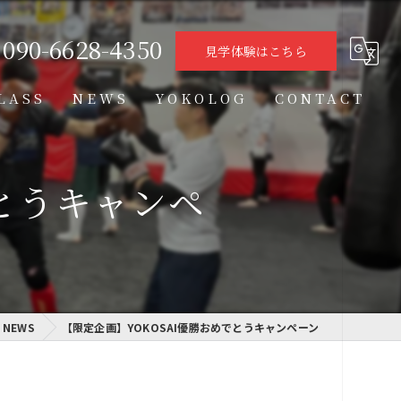
090-6628-4350
見学体験はこちら
LASS
NEWS
YOKOLOG
CONTACT
タイムテーブル
でとうキャンペ
スケジュール
格闘技クラス
学習クラス
通信制高校学習センター
NEWS
【限定企画】YOKOSAI優勝おめでとうキャンペーン