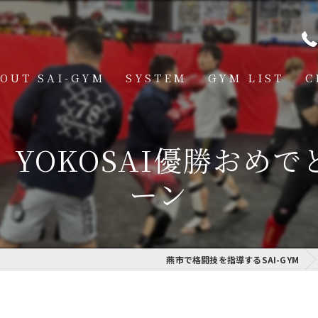
OUT SAI-GYM
SYSTEM
GYM LIST
C
STRUCTOR
燕道場
YOKOSAI優勝おめ
Q
見附道場
ーン
GHTER
CESS
MBER VOICE
燕市で格闘技を指導するSAI-GYM
ONSOR SHIP