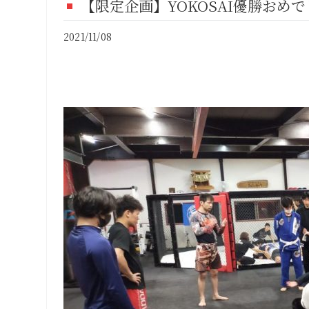
【限定企画】YOKOSAI優勝おめ
FI
2021/11/08
CO