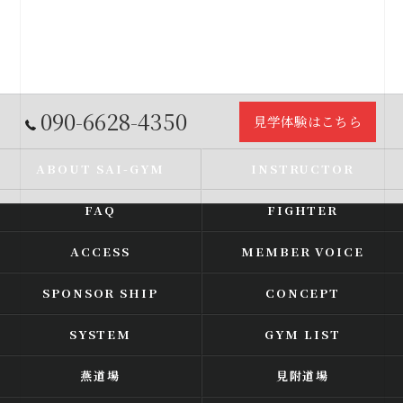
090-6628-4350
見学体験はこちら
ABOUT SAI-GYM
INSTRUCTOR
FAQ
FIGHTER
ACCESS
MEMBER VOICE
SPONSOR SHIP
CONCEPT
SYSTEM
GYM LIST
燕道場
見附道場