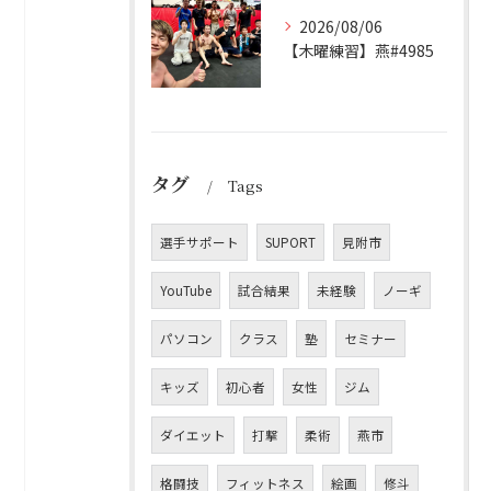
2026/08/06
【木曜練習】燕#4985
タグ
Tags
選手サポート
SUPORT
見附市
YouTube
試合結果
未経験
ノーギ
パソコン
クラス
塾
セミナー
キッズ
初心者
女性
ジム
ダイエット
打撃
柔術
燕市
格闘技
フィットネス
絵画
修斗