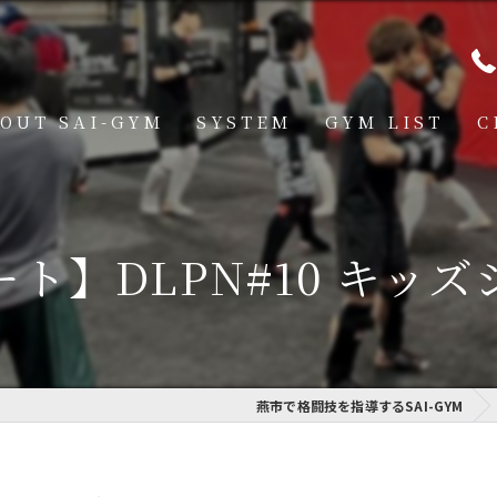
OUT SAI-GYM
SYSTEM
GYM LIST
C
STRUCTOR
燕道場
Q
見附道場
ト】DLPN#10 キッ
GHTER
CESS
MBER VOICE
燕市で格闘技を指導するSAI-GYM
ONSOR SHIP