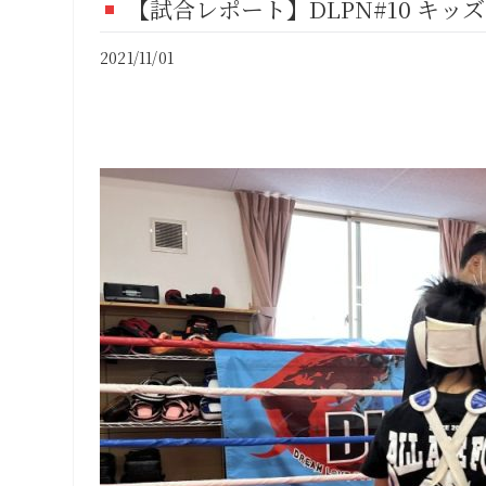
【試合レポート】DLPN#10 キッ
FI
2021/11/01
CO