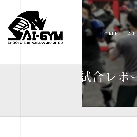
HOME
AB
IN
FA
【試合レポー
FI
AC
ME
SP