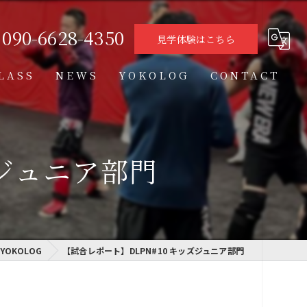
090-6628-4350
見学体験はこちら
LASS
NEWS
YOKOLOG
CONTACT
タイムテーブル
スケジュール
ズジュニア部門
格闘技クラス
学習クラス
通信制高校学習センター
YOKOLOG
【試合レポート】DLPN#10 キッズジュニア部門