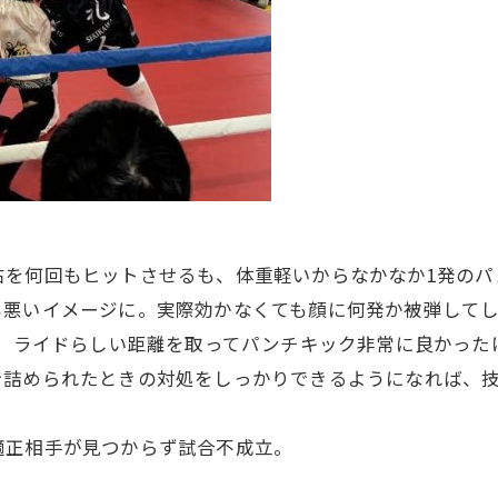
右を何回もヒットさせるも、体重軽いからなかなか1発の
悪いイメージに。実際効かなくても顔に何発か被弾してし
け。ライドらしい距離を取ってパンチキック非常に良かっ
で詰められたときの対処をしっかりできるようになれば、
適正相手が見つからず試合不成立。