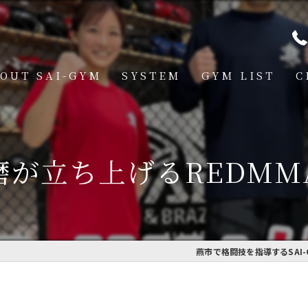
OUT SAI-GYM
SYSTEM
GYM LIST
C
STRUCTOR
燕道場
Q
見附道場
磨が立ち上げるREDMM
GHTER
CESS
MBER VOICE
燕市で格闘技を指導するSAI-
ONSOR SHIP