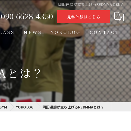
岡田達磨が立ち上げるREDMMAとは？
090-6628-4350
見学体験はこちら
LASS
NEWS
YOKOLOG
CONTACT
タイムテーブル
スケジュール
Aとは？
格闘技クラス
学習クラス
GYM
通信制高校学習センター
YOKOLOG
岡田達磨が立ち上げるREDMMAとは？