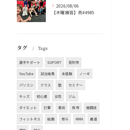
2026/08/06
【木曜練習】燕#4985
タグ
Tags
選手サポート
SUPORT
見附市
YouTube
試合結果
未経験
ノーギ
パソコン
クラス
塾
セミナー
キッズ
初心者
女性
ジム
ダイエット
打撃
柔術
燕市
格闘技
フィットネス
絵画
修斗
MMA
書道