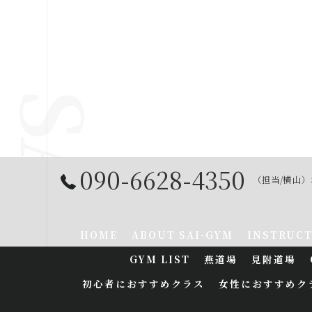
090-6628-4350
（担当/横山
HOME
ABOUT SAI-GYM
INSTRUC
GYM LIST
燕道場
見附道場
初心者におすすめクラス
女性におすすめク