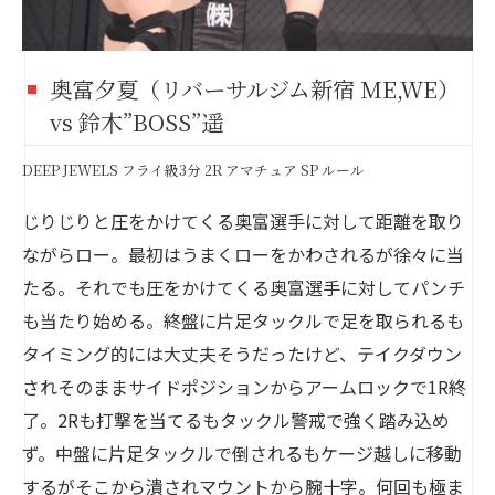
奥富夕夏（リバーサルジム新宿 ME,WE）
vs 鈴木”BOSS”遥
DEEP JEWELS フライ級3分 2R アマチュア SP ルール
じりじりと圧をかけてくる奥富選手に対して距離を取り
ながらロー。最初はうまくローをかわされるが徐々に当
たる。それでも圧をかけてくる奥富選手に対してパンチ
も当たり始める。終盤に片足タックルで足を取られるも
タイミング的には大丈夫そうだったけど、テイクダウン
されそのままサイドポジションからアームロックで1R終
了。2Rも打撃を当てるもタックル警戒で強く踏み込め
ず。中盤に片足タックルで倒されるもケージ越しに移動
するがそこから潰されマウントから腕十字。何回も極ま