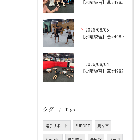
【木曜練習】燕#4985
2026/08/05
【水曜練習】燕#4984見附#492
2026/08/04
【火曜練習】燕#4983
タグ
Tags
選手サポート
SUPORT
見附市
YouTube
試合結果
未経験
ノーギ