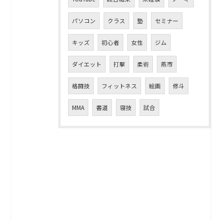
パソコン
クラス
塾
セミナー
キッズ
初心者
女性
ジム
ダイエット
打撃
柔術
燕市
格闘技
フィットネス
絵画
修斗
MMA
書道
寝技
試合