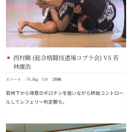
西村剛 (総合格闘技道場コブラ会) VS 若
林康浩
エリート -70.3kg 5分 2回戦
若林下から得意のギロチンを狙いながら終始コントロー
ルしてレフェリー判定勝ち。