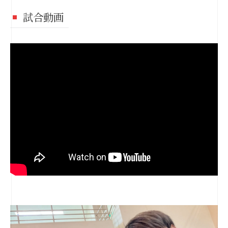
試合動画
" src="https://www.youtube.com/embed/
">