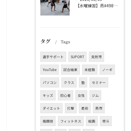
【水曜練習】燕#4984見附#492
タグ
Tags
選手サポート
SUPORT
見附市
YouTube
試合結果
未経験
ノーギ
パソコン
クラス
塾
セミナー
キッズ
初心者
女性
ジム
ダイエット
打撃
柔術
燕市
格闘技
フィットネス
絵画
修斗