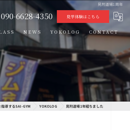
見附道場1周年
090-6628-4350
見学体験はこちら
LASS
NEWS
YOKOLOG
CONTACT
タイムテーブル
スケジュール
格闘技クラス
学習クラス
指導するSAI-GYM
通信制高校学習センター
YOKOLOG
見附道場1年経ちました