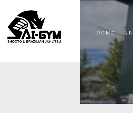
HOME
AB
IN
FA
FI
AC
ME
SP