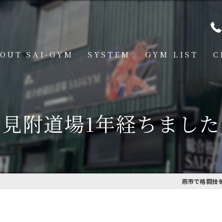
OUT SAI-GYM
SYSTEM
GYM LIST
C
STRUCTOR
燕道場
Q
見附道場
見附道場1年経ちました
GHTER
CESS
MBER VOICE
燕市で格闘技を
ONSOR SHIP