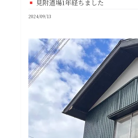
見附道場1年経ちました
FI
2024/09/13
CO