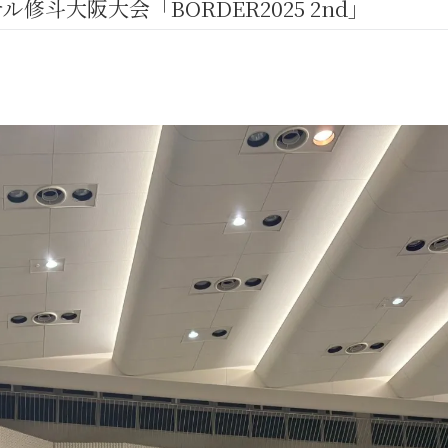
斗大阪大会「BORDER2025 2nd」
GHT SUPPORT
NCEPT