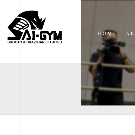
HOME
AB
IN
FA
FI
AC
ME
SP