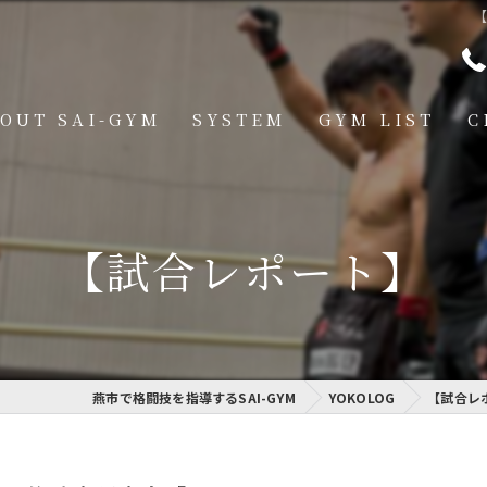
【
OUT SAI-GYM
SYSTEM
GYM LIST
C
STRUCTOR
燕道場
Q
見附道場
【試合レポート】
GHTER
CESS
MBER VOICE
燕市で格闘技を指導するSAI-GYM
YOKOLOG
【試合レポ
ONSOR SHIP