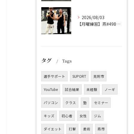
2026/08/03
【月曜練習】燕#4982見附#491
タグ
Tags
選手サポート
SUPORT
見附市
YouTube
試合結果
未経験
ノーギ
パソコン
クラス
塾
セミナー
キッズ
初心者
女性
ジム
ダイエット
打撃
柔術
燕市