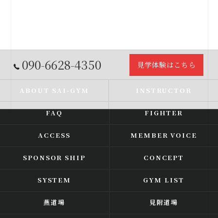
090-6628-4350
見学体験はこちら
ABOUT SAI-GYM
INSTRUCTOR
FAQ
FIGHTER
ACCESS
MEMBER VOICE
SPONSOR SHIP
CONCEPT
SYSTEM
GYM LIST
燕道場
見附道場