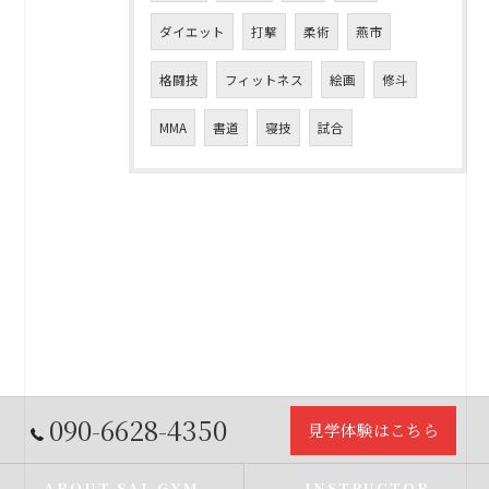
ダイエット
打撃
柔術
燕市
格闘技
フィットネス
絵画
修斗
MMA
書道
寝技
試合
090-6628-4350
見学体験はこちら
ABOUT SAI-GYM
INSTRUCTOR