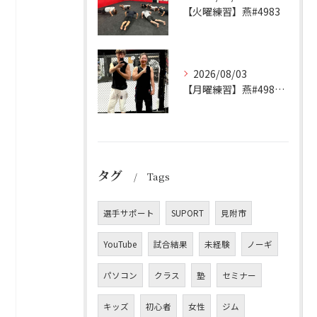
【火曜練習】燕#4983
2026/08/03
【月曜練習】燕#4982見附#491
タグ
Tags
選手サポート
SUPORT
見附市
YouTube
試合結果
未経験
ノーギ
パソコン
クラス
塾
セミナー
キッズ
初心者
女性
ジム