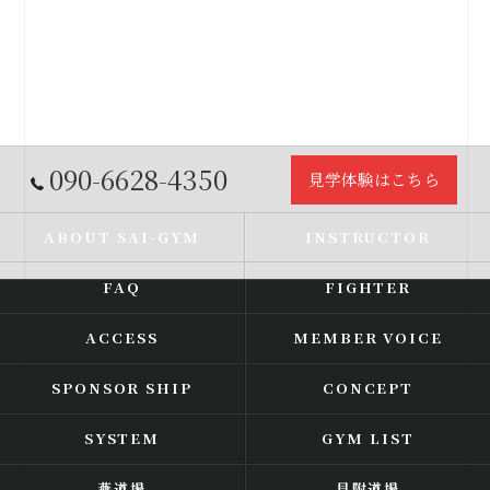
090-6628-4350
見学体験はこちら
ABOUT SAI-GYM
INSTRUCTOR
FAQ
FIGHTER
ACCESS
MEMBER VOICE
SPONSOR SHIP
CONCEPT
SYSTEM
GYM LIST
燕道場
見附道場