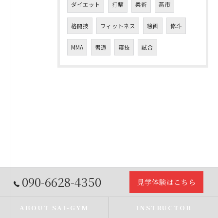
ダイエット
打撃
柔術
燕市
格闘技
フィットネス
絵画
修斗
MMA
書道
寝技
試合
090-6628-4350
見学体験はこちら
ABOUT SAI-GYM
INSTRUCTOR