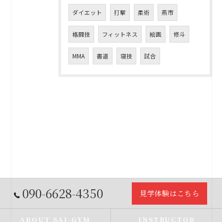
ダイエット
打撃
柔術
燕市
格闘技
フィットネス
絵画
修斗
MMA
書道
寝技
試合
090-6628-4350
見学体験はこちら
ABOUT SAI-GYM
INSTRUCTOR