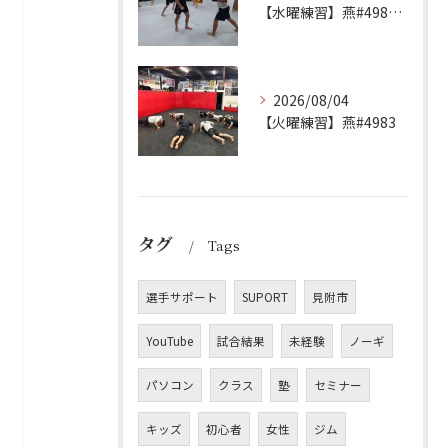
【水曜練習】燕#4984見附#492
2026/08/04
【火曜練習】燕#4983
タグ
Tags
選手サポート
SUPORT
見附市
YouTube
試合結果
未経験
ノーギ
パソコン
クラス
塾
セミナー
キッズ
初心者
女性
ジム