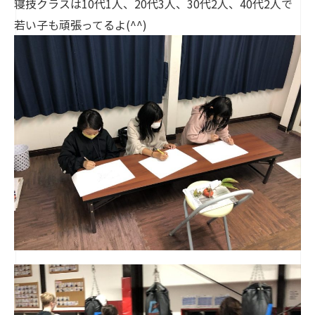
寝技クラスは10代1人、20代3人、30代2人、40代2人で
若い子も頑張ってるよ(^^)