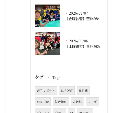
2026/08/07
【金曜練習】燕#4986見附#493
2026/08/06
【木曜練習】燕#4985
タグ
Tags
選手サポート
SUPORT
見附市
YouTube
試合結果
未経験
ノーギ
パソコン
クラス
塾
セミナー