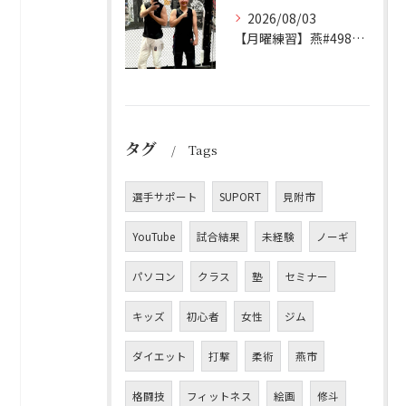
2026/08/03
【月曜練習】燕#4982見附#491
タグ
Tags
選手サポート
SUPORT
見附市
YouTube
試合結果
未経験
ノーギ
パソコン
クラス
塾
セミナー
キッズ
初心者
女性
ジム
ダイエット
打撃
柔術
燕市
格闘技
フィットネス
絵画
修斗