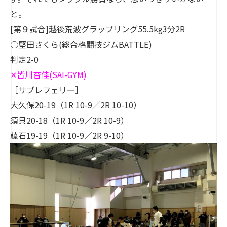
と。
[第９試合]越後荒波グラップリング55.5kg3分2R
○堅田さくら(総合格闘技ジムBATTLE)
判定2-0
✕
皆川杏佳
(SAI-GYM)
［サブレフェリー］
大久保20-19（1R 10-9／2R 10-10）
須貝20-18（1R 10-9／2R 10-9）
藤石19-19（1R 10-9／2R 9-10）