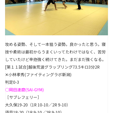
攻める姿勢、そして一本狙う姿勢。良かったと思う。寝
技や柔術は最初からうまくいってたわけではなく、苦労
していたけど辛抱強く続けてきた。まだまだ強くなる。
[第１１試合]越後荒波グラップリング73.5キロ3分2R
✕小林孝秀(ファイティングラボ新潟)
判定0-3
○
岡田達磨
(SAI-GYM)
［サブレフェリー］
大久保19-20（1R 10-10／2R 9-10）
須貝18-20（1R 9-10／2R 9-10）