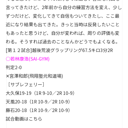
言ってきたけど、2年前から自分の練習方法を変え、少し
ずつだけど、変化してきて自信もついてきたし、ここ最
近になり結果も出てきた。きっと当時は反発したいこと
もあったと思うけど、自分が変われば、周りの評価も変
わる。そうすれば過去のことなんかどうでもよくなる。
[第１２試合]越後荒波グラップリング67.5キロ3分2R
○
若林康浩
(SAI-GYM)
判定2-0
✕宮澤和郎(飛翔塾元和道場)
［サブレフェリー］
大久保19-19（1R 9-10／2R 10-9）
天風20-18（1R 10-9／2R 10-9）
藤石20-18（1R 10-9／2R 10-9）
試合動画は
こちら