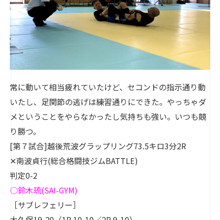
常に動いて相当疲れていたけど、セコンドの指示通り動
いたし、足関節の逃げは練習通りにできた。やっちゃダ
メということをやらなかったし気持ちも強い。いつも競
り勝つ。
[第７試合]越後荒波グラップリング73.5キロ3分2R
✕南波貞行(総合格闘技ジムBATTLE)
判定0-2
○
鈴木琉
(SAI-GYM)
［サブレフェリー］
大久保19-20（1R 10-10／2R 9-10）