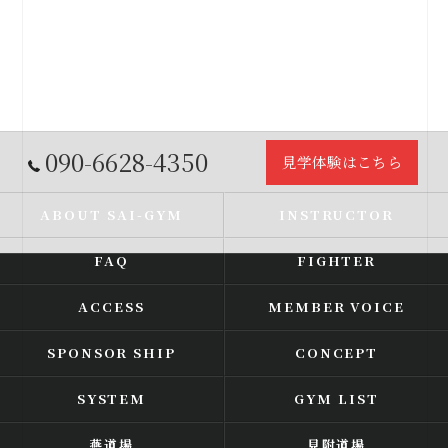
090-6628-4350
見学体験はこちら
ABOUT SAI-GYM
INSTRUCTOR
FAQ
FIGHTER
ACCESS
MEMBER VOICE
SPONSOR SHIP
CONCEPT
SYSTEM
GYM LIST
燕道場
見附道場