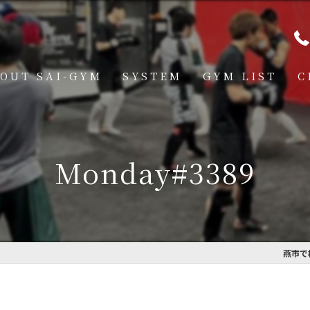
OUT SAI-GYM
SYSTEM
GYM LIST
C
STRUCTOR
燕道場
Q
見附道場
Monday#3389
GHTER
CESS
MBER VOICE
燕市で
ONSOR SHIP