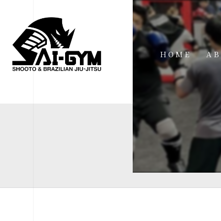
HOME
AB
IN
FA
FI
AC
ME
SP