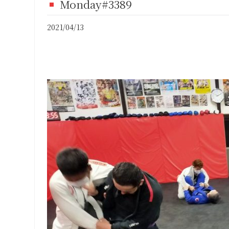
Monday#3389
FI
2021/04/13
CO