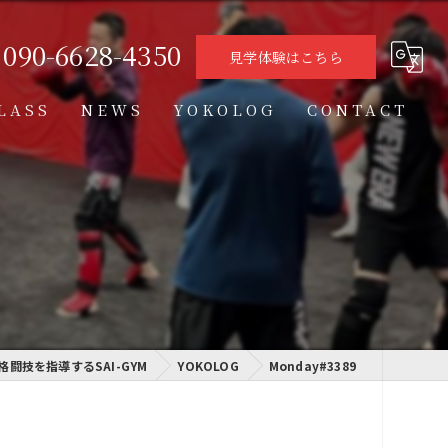
090-6628-4350
見学体験はこちら
LASS
NEWS
YOKOLOG
CONTACT
タイムテーブル
スケジュール
格闘技クラス
学習クラス
格闘技を指導するSAI-GYM
通信制高校学習センター
YOKOLOG
Monday#3389