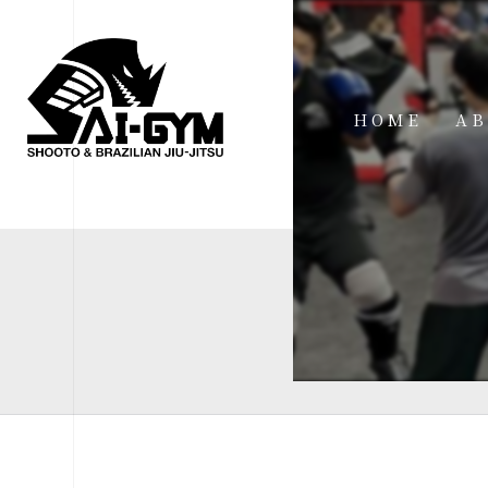
HOME
AB
IN
FA
FI
AC
ME
SP