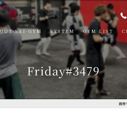
OUT SAI-GYM
SYSTEM
GYM LIST
C
STRUCTOR
燕道場
Q
見附道場
Friday#3479
GHTER
CESS
MBER VOICE
燕市
ONSOR SHIP