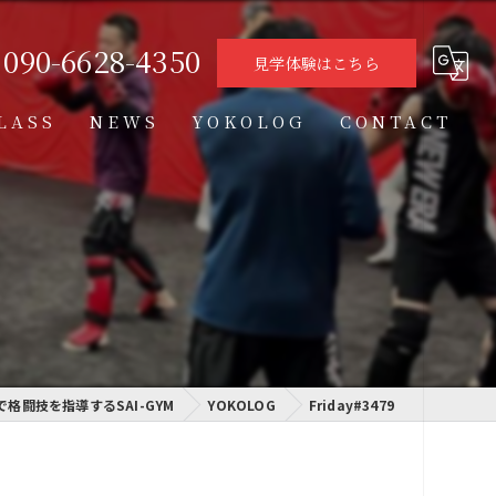
090-6628-4350
見学体験はこちら
LASS
NEWS
YOKOLOG
CONTACT
タイムテーブル
スケジュール
格闘技クラス
学習クラス
で格闘技を指導するSAI-GYM
通信制高校学習センター
YOKOLOG
Friday#3479