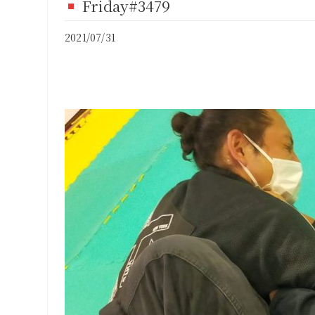
Friday#3479
FI
2021/07/31
CO