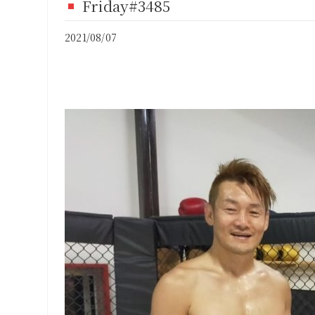
Friday#3485
FI
2021/08/07
CO