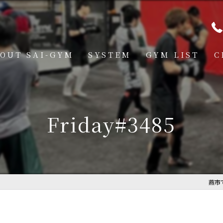
OUT SAI-GYM
SYSTEM
GYM LIST
C
STRUCTOR
燕道場
Q
見附道場
Friday#3485
GHTER
CESS
MBER VOICE
燕市
ONSOR SHIP