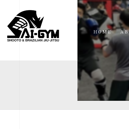
HOME
AB
IN
FA
FI
AC
ME
SP