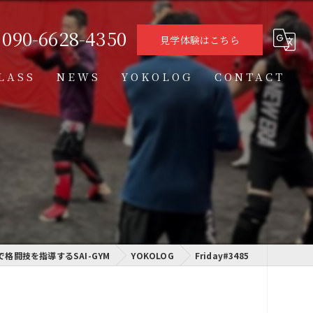
090-6628-4350
見学体験はこちら
LASS
NEWS
YOKOLOG
CONTACT
タイムテーブル
スケジュール
格闘技クラス
学習クラス
で格闘技を指導するSAI-GYM
通信制高校学習センター
YOKOLOG
Friday#3485