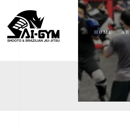
HOME
AB
IN
FA
FI
AC
ME
SP