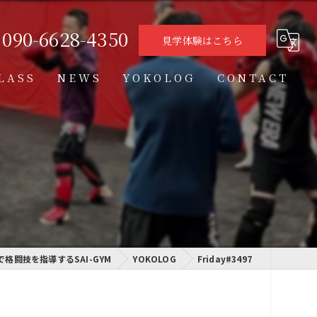
090-6628-4350
見学体験はこちら
LASS
NEWS
YOKOLOG
CONTACT
タイムテーブル
スケジュール
格闘技クラス
学習クラス
で格闘技を指導するSAI-GYM
通信制高校学習センター
YOKOLOG
Friday#3497