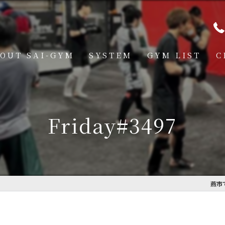
OUT SAI-GYM
SYSTEM
GYM LIST
C
STRUCTOR
燕道場
Q
見附道場
Friday#3497
GHTER
CESS
MBER VOICE
燕市
ONSOR SHIP