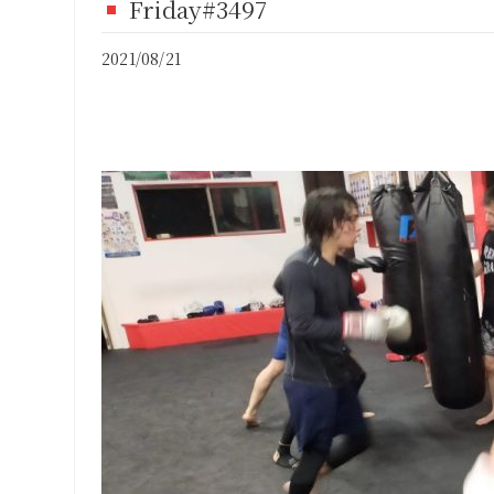
Friday#3497
FI
2021/08/21
CO