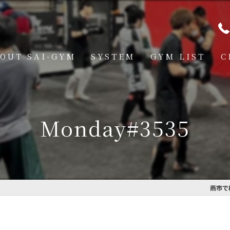
OUT SAI-GYM
SYSTEM
GYM LIST
C
STRUCTOR
燕道場
Q
見附道場
Monday#3535
GHTER
CESS
MBER VOICE
燕市で
ONSOR SHIP