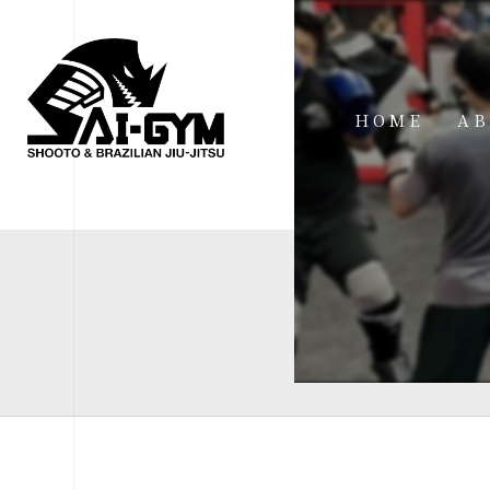
HOME
AB
IN
FA
FI
AC
ME
SP