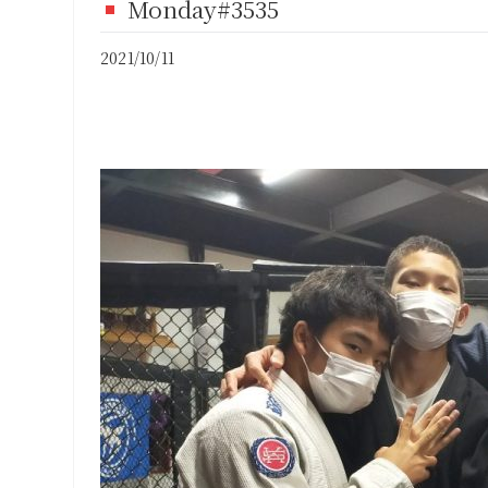
Monday#3535
FI
2021/10/11
CO