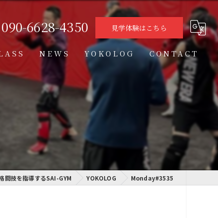
090-6628-4350
見学体験はこちら
LASS
NEWS
YOKOLOG
CONTACT
タイムテーブル
スケジュール
格闘技クラス
学習クラス
格闘技を指導するSAI-GYM
通信制高校学習センター
YOKOLOG
Monday#3535