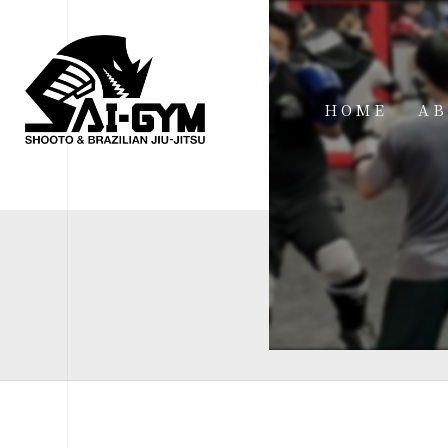
HOME
AB
IN
FA
FI
AC
ME
SP