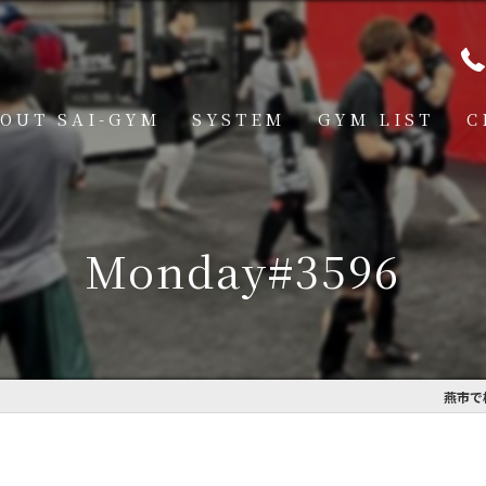
OUT SAI-GYM
SYSTEM
GYM LIST
C
STRUCTOR
燕道場
Q
見附道場
Monday#3596
GHTER
CESS
MBER VOICE
燕市で
ONSOR SHIP