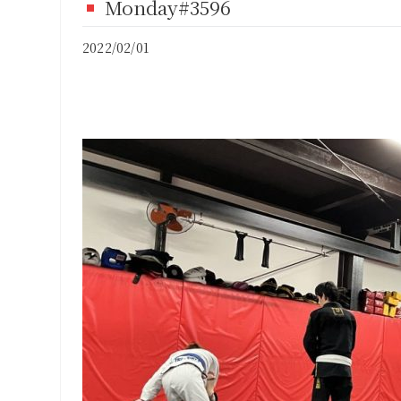
Monday#3596
FI
2022/02/01
CO