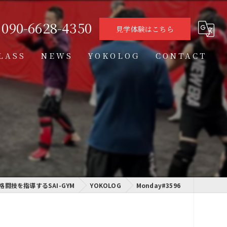
090-6628-4350
見学体験はこちら
LASS
NEWS
YOKOLOG
CONTACT
タイムテーブル
スケジュール
格闘技クラス
学習クラス
格闘技を指導するSAI-GYM
通信制高校学習センター
YOKOLOG
Monday#3596