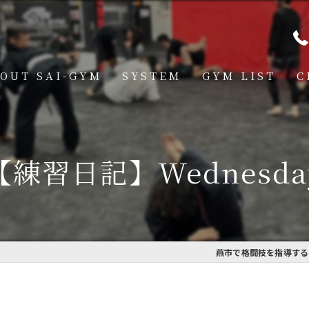
OUT SAI-GYM
SYSTEM
GYM LIST
C
STRUCTOR
燕道場
Q
見附道場
【練習日記】Wednesda
GHTER
CESS
MBER VOICE
燕市で格闘技を指導するSA
ONSOR SHIP