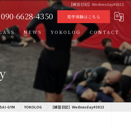
【練習日記】Wednesday#3813
090-6628-4350
見学体験はこちら
LASS
NEWS
YOKOLOG
CONTACT
タイムテーブル
スケジュール
y
格闘技クラス
学習クラス
I-GYM
通信制高校学習センター
YOKOLOG
【練習日記】Wednesday#3813