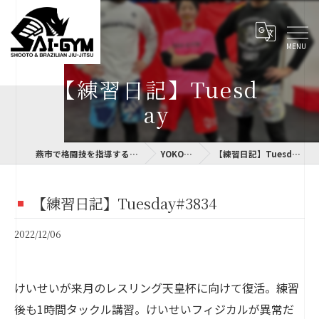
【練習日記】Tuesd
ay
燕市で格闘技を指導するSAI-GYM
YOKOLOG
【練習日記】Tuesday#3834
【練習日記】Tuesday#3834
2022/12/06
けいせいが来月のレスリング天皇杯に向けて復活。練習
後も1時間タックル講習。けいせいフィジカルが異常だ