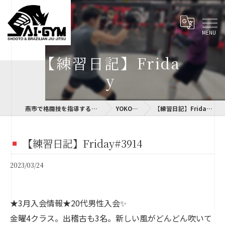
【練習日記】Frida
y
燕市で格闘技を指導するSAI-GYM
YOKOLOG
【練習日記】Friday#3914
【練習日記】Friday#3914
2023/03/24
★3月入会情報★20代男性入会✨
金曜4クラス。出稽古も3名。新しい風がどんどん吹いて