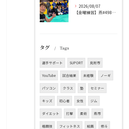
2026/08/07
【金曜練習】燕#4986見附#493
タグ
Tags
選手サポート
SUPORT
見附市
YouTube
試合結果
未経験
ノーギ
パソコン
クラス
塾
セミナー
キッズ
初心者
女性
ジム
ダイエット
打撃
柔術
燕市
格闘技
フィットネス
絵画
修斗