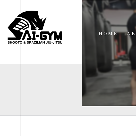
HOME
AB
IN
FA
FI
AC
ME
SP