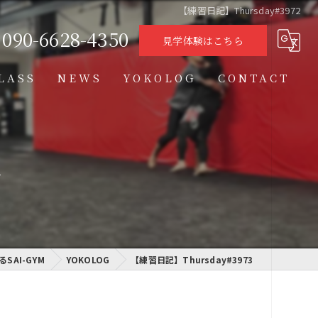
【練習日記】Thursday#3972
090-6628-4350
見学体験はこちら
LASS
NEWS
YOKOLOG
CONTACT
タイムテーブル
スケジュール
y
格闘技クラス
学習クラス
SAI-GYM
通信制高校学習センター
YOKOLOG
【練習日記】Thursday#3973