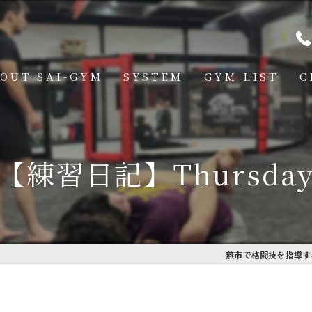
OUT SAI-GYM
SYSTEM
GYM LIST
C
STRUCTOR
燕道場
Q
見附道場
【練習日記】Thursda
GHTER
CESS
MBER VOICE
燕市で格闘技を指導する
ONSOR SHIP