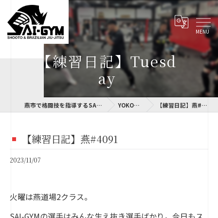
【練習日記】Tuesd
ay
燕市で格闘技を指導するSAI-GYM
YOKOLOG
【練習日記】燕#4091
【練習日記】燕#4091
2023/11/07
火曜は燕道場2クラス。
SAI-GYMの選手はみんな生え抜き選手ばかり。今日もス