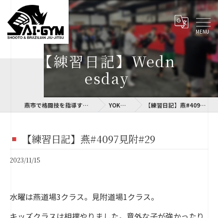
【練習日記】Wedn
esday
燕市で格闘技を指導するSAI-GYM
YOKOLOG
【練習日記】燕#4097見附#29
【練習日記】燕#4097見附#29
2023/11/15
水曜は燕道場3クラス。見附道場1クラス。
キッズクラスは相撲やりました。意外な子が強かったり