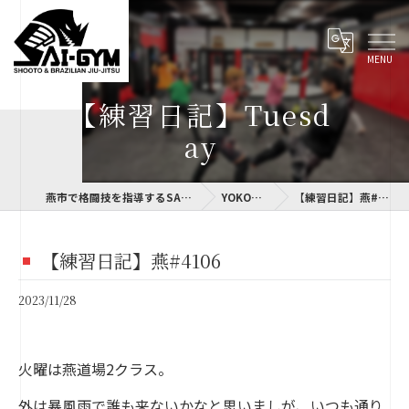
【練習日記】Tuesd
ay
燕市で格闘技を指導するSAI-GYM
YOKOLOG
【練習日記】燕#4106
【練習日記】燕#4106
2023/11/28
火曜は燕道場2クラス。
外は暴風雨で誰も来ないかなと思いましが、いつも通り