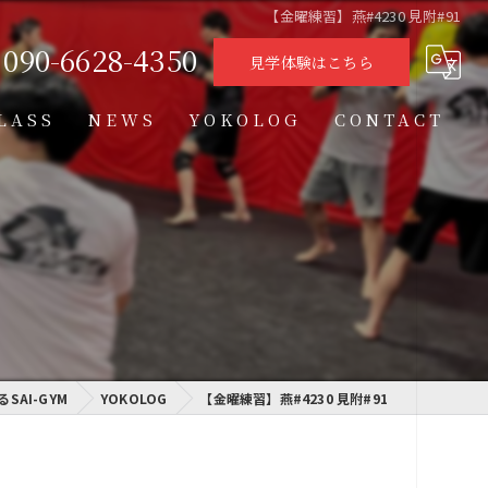
【金曜練習】燕#4230 見附#91
090-6628-4350
見学体験はこちら
LASS
NEWS
YOKOLOG
CONTACT
タイムテーブル
スケジュール
格闘技クラス
学習クラス
AI-GYM
通信制高校学習センター
YOKOLOG
【金曜練習】燕#4230 見附#91