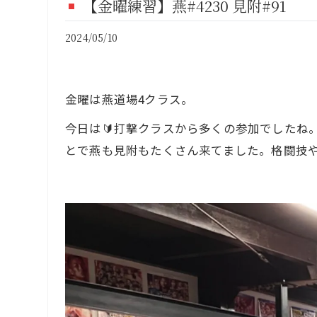
【金曜練習】燕#4230 見附#91
FI
2024/05/10
CO
金曜は燕道場4クラス。
今日は🔰打撃クラスから多くの参加でしたね
とで燕も見附もたくさん来てました。格闘技や