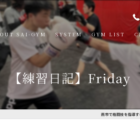
OUT SAI-GYM
SYSTEM
GYM LIST
C
STRUCTOR
燕道場
Q
見附道場
【練習日記】Friday
GHTER
CESS
MBER VOICE
燕市で格闘技を指導するS
ONSOR SHIP