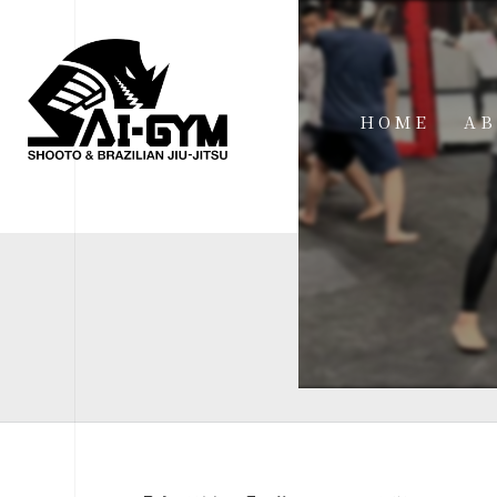
HOME
AB
IN
FA
FI
AC
ME
SP