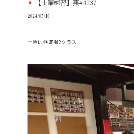
【土曜練習】燕#4237
FI
2024/05/18
CO
土曜は燕道場2クラス。