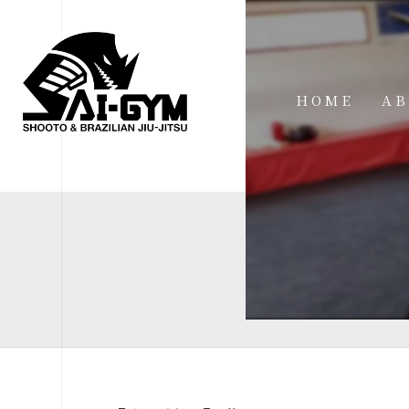
HOME
AB
IN
FA
FI
AC
ME
SP