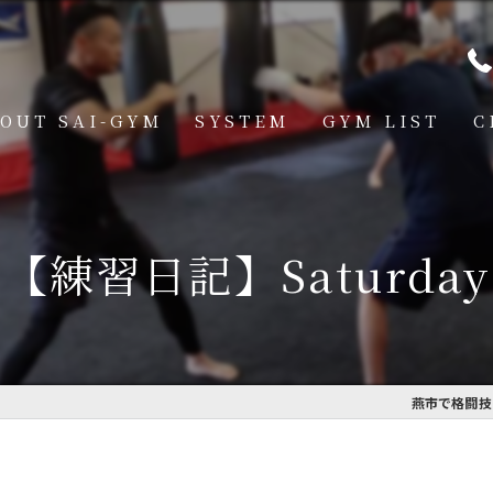
OUT SAI-GYM
SYSTEM
GYM LIST
C
STRUCTOR
燕道場
Q
見附道場
【練習日記】Saturday
GHTER
CESS
MBER VOICE
燕市で格闘技を
ONSOR SHIP