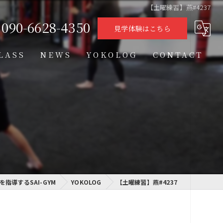
【土曜練習】燕#4237
090-6628-4350
見学体験はこちら
LASS
NEWS
YOKOLOG
CONTACT
タイムテーブル
スケジュール
格闘技クラス
学習クラス
指導するSAI-GYM
通信制高校学習センター
YOKOLOG
【土曜練習】燕#4237