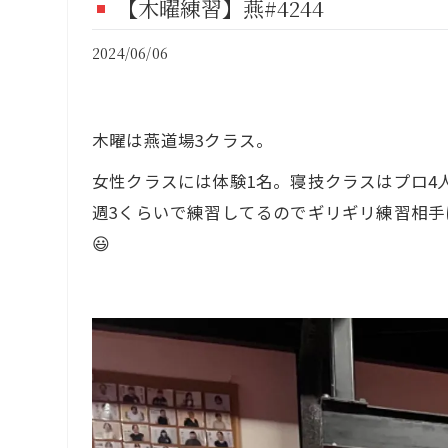
【木曜練習】燕#4244
FI
2024/06/06
CO
木曜は燕道場3クラス。
女性クラスには体験1名。寝技クラスはプロ4
週3くらいで練習してるのでギリギリ練習相手にはなり
😃