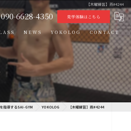
【木曜練習】燕#4244
090-6628-4350
見学体験はこちら
LASS
NEWS
YOKOLOG
CONTACT
タイムテーブル
スケジュール
y
格闘技クラス
学習クラス
指導するSAI-GYM
通信制高校学習センター
YOKOLOG
【木曜練習】燕#4244