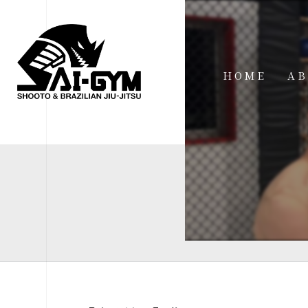
HOME
AB
IN
FA
FI
AC
ME
SP