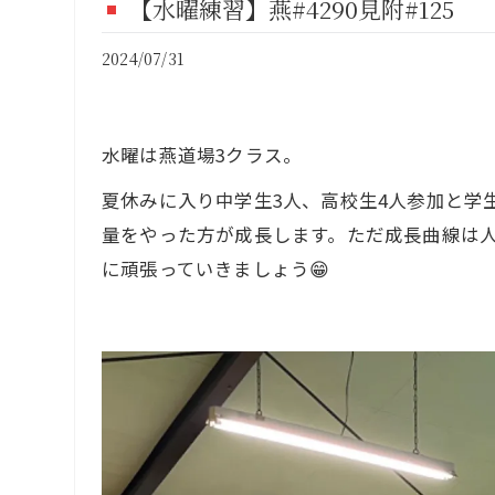
【水曜練習】燕#4290見附#125
FI
2024/07/31
CO
水曜は燕道場3クラス。
夏休みに入り中学生3人、高校生4人参加と学
量をやった方が成長します。ただ成長曲線は
に頑張っていきましょう😁