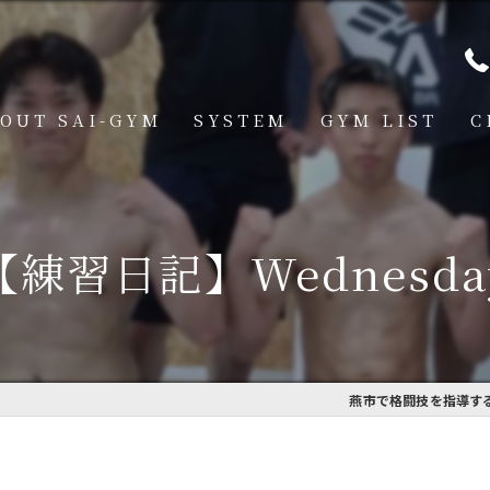
OUT SAI-GYM
SYSTEM
GYM LIST
C
STRUCTOR
燕道場
Q
見附道場
【練習日記】Wednesda
GHTER
CESS
MBER VOICE
燕市で格闘技を指導するS
ONSOR SHIP