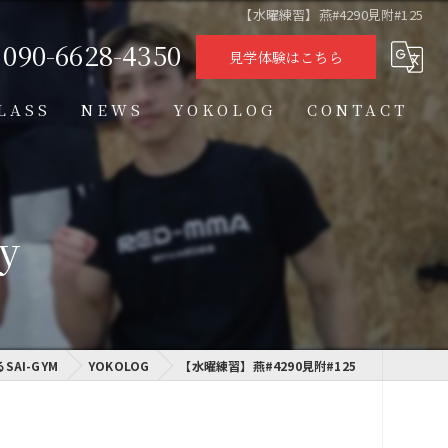
【水曜練習】燕#4290見附#125
090-6628-4350
見学体験はこちら
LASS
NEWS
YOKOLOG
CONTACT
タイムテーブル
スケジュール
y
格闘技クラス
学習クラス
AI-GYM
通信制高校学習センター
YOKOLOG
【水曜練習】燕#4290見附#125