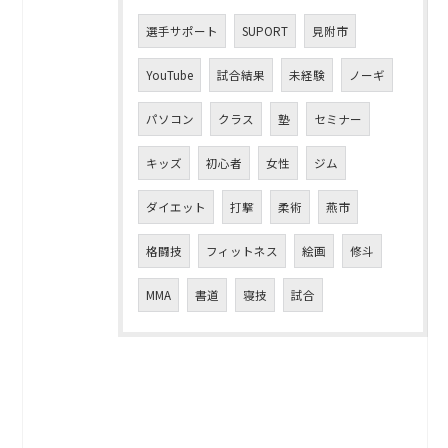
選手サポート
SUPORT
見附市
YouTube
試合結果
未経験
ノーギ
パソコン
クラス
塾
セミナー
キッズ
初心者
女性
ジム
ダイエット
打撃
柔術
燕市
格闘技
フィットネス
絵画
修斗
MMA
書道
寝技
試合