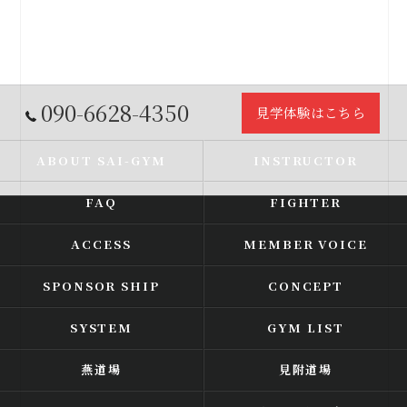
090-6628-4350
見学体験はこちら
ABOUT SAI-GYM
INSTRUCTOR
FAQ
FIGHTER
ACCESS
MEMBER VOICE
SPONSOR SHIP
CONCEPT
SYSTEM
GYM LIST
燕道場
見附道場