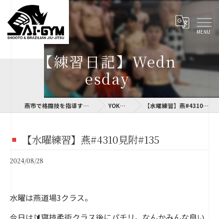
【練習日記】Wedn
esday
燕市で格闘技を指導するSAI-GYM
YOKOLOG
【水曜練習】燕#4310見附#135
【水曜練習】燕#4310見附#135
2024/08/28
水曜は燕道場3クラス。
今日は🔰寝技柔術クラス後にパチリ。なんかみんな良い