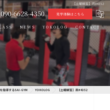
【土曜練習】燕#4352
090-6628-4350
見学体験はこちら
LASS
NEWS
YOKOLOG
CONTACT
タイムテーブル
スケジュール
格闘技クラス
学習クラス
指導するSAI-GYM
通信制高校学習センター
YOKOLOG
【土曜練習】燕#4352