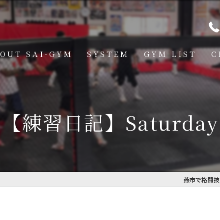
OUT SAI-GYM
SYSTEM
GYM LIST
C
STRUCTOR
燕道場
Q
見附道場
【練習日記】Saturday
GHTER
CESS
MBER VOICE
燕市で格闘技を
ONSOR SHIP