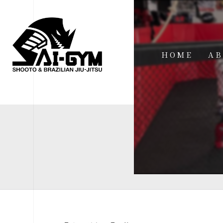
HOME
AB
IN
FA
FI
AC
ME
SP