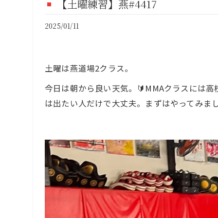
【土曜練習】燕#4417
FI
2025/01/11
CO
土曜は燕道場2クラス。
今日は朝から良い天気。🔰MMAクラスには
は出たい人だけで大丈夫。まずはやってみまし