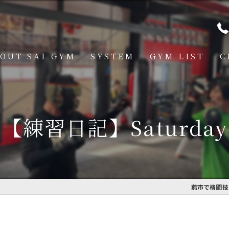
OUT SAI-GYM
SYSTEM
GYM LIST
C
STRUCTOR
燕道場
Q
見附道場
【練習日記】Saturday
GHTER
CESS
MBER VOICE
燕市で格闘技を
ONSOR SHIP