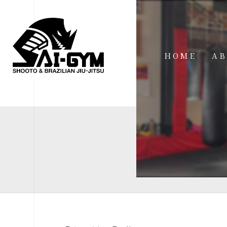
HOME
AB
IN
FA
FI
AC
ME
SP