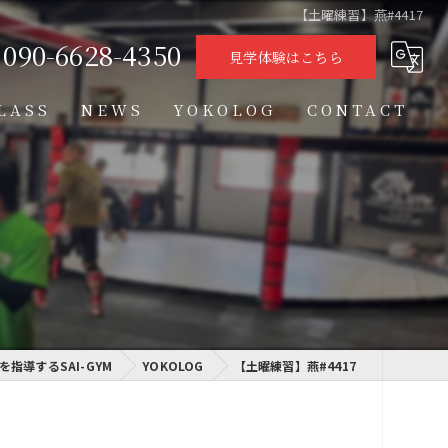
【土曜練習】燕#4417
090-6628-4350
見学体験はこちら
LASS
NEWS
YOKOLOG
CONTACT
タイムテーブル
スケジュール
格闘技クラス
学習クラス
指導するSAI-GYM
通信制高校学習センター
YOKOLOG
【土曜練習】燕#4417