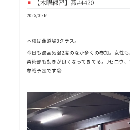
【木曜練習】燕#4420
FI
2025/01/16
CO
木曜は燕道場3クラス。
今日も最高気温2度のなか多くの参加。女性
柔術部も動きが良くなってきてる。Jセロウ、ち
参戦予定です😁