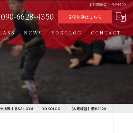
【木曜練習】燕#4420
090-6628-4350
見学体験はこちら
LASS
NEWS
YOKOLOG
CONTACT
タイムテーブル
スケジュール
y
格闘技クラス
学習クラス
指導するSAI-GYM
通信制高校学習センター
YOKOLOG
【木曜練習】燕#4420