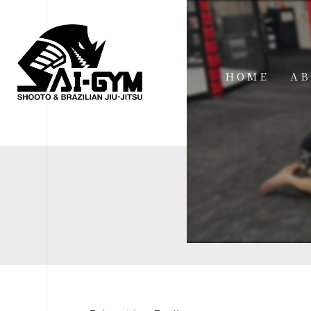
HOME
AB
IN
FA
FI
AC
ME
SP