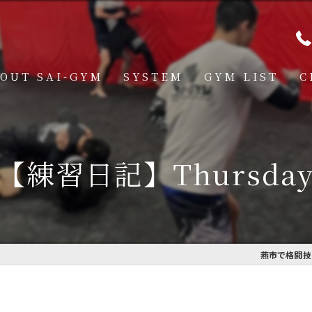
OUT SAI-GYM
SYSTEM
GYM LIST
C
STRUCTOR
燕道場
Q
見附道場
【練習日記】Thursda
GHTER
CESS
MBER VOICE
燕市で格闘技を
ONSOR SHIP